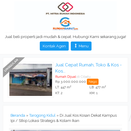
Jual beli properti jadi mudah & cepat. Hubungi Kami sekarang juga!
Kontak Agen
Menu
h, Toko & Kos -
Di Jual Kos Kosan De
Ipi...
u
Rumah Dijual
di Tarogong Kid
Rp 3.500.000.000
Nego
Nego
2
2
LB: 477 m
LT: 420 m
LB: 560
KM: 1
KT: 18
KM: 22
Beranda
»
Tarogong Kidul
»
Di Jual Kos Kosan Dekat Kampus
Ipi / Stkip Lokasi Strategis & Kolam Ikan