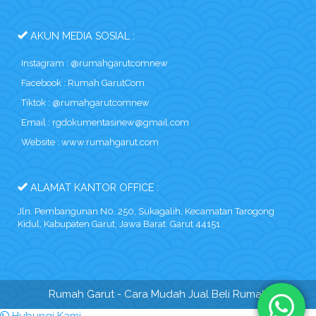
AKUN MEDIA SOSIAL :
Instagram : @rumahgarutcomnew
Facebook : Rumah GarutCom
Tiktok : @rumahgarutcomnew
Email : rgdokumentasinew@gmail.com
Website : www.rumahgarut.com
ALAMAT KANTOR OFFICE :
Jln. Pembangunan N0. 250, Sukagalih, Kecamatan Tarogong
Kidul, Kabupaten Garut, Jawa Barat. Garut 44151
Rumah Garut
- Cara Mudah Jual Beli Rumah
Hubungi Kami