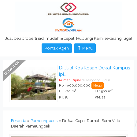
Jual beli properti jadi mudah & cepat. Hubungi Kami sekarang juga!
Kontak Agen
Menu
 -
Di Jual Kos Kosan Dekat Kampus
Ipi...
Rumah Dijual
di Tarogong Kidul
Rp 3.500.000.000
Nego
2
2
LT: 420 m
LB: 560 m
KT: 18
KM: 22
Beranda
»
Pameungpeuk
»
Di Jual Cepat Rumah Semi Villa
Daerah Pameungpek