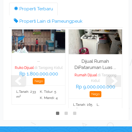
Properti Terbaru
Properti Lain di Pameungpeuk
ah
...
Ca
Dijual Rumah
DiPataruman Luas ...
Ruko Dijual
di Tarogong Kidul
Rp 1.800.000.000
smi
Rumah Dijual
di Tarogong
0
R
Kidul
Nego
Rp 9.000.000.000
L
L.Tanah: 233
K. Tidur: 5
Nego
6
2
m
K. Mandi: 4
L.Tanah: 165
L.
2
m
Bangunan:
2
165 m
K. Tidur: 4
K. Mandi: 2