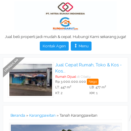
Jual beli properti jadi mudah & cepat. Hubungi Kami sekarang juga!
Kontak Agen
Menu
o & Kos -
Di Jual Kos Kosan Dekat Ka
Ipi...
Rumah Dijual
di Tarogong Kidul
Rp 3.500.000.000
Nego
2
2
2
m
LT: 420 m
LB: 560 m
KT: 18
KM: 22
Beranda
»
Karangpawitan
»
Tanah Karangpawitan